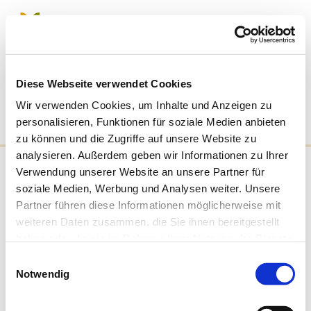
Diese Webseite verwendet Cookies
Wir verwenden Cookies, um Inhalte und Anzeigen zu
personalisieren, Funktionen für soziale Medien anbieten
zu können und die Zugriffe auf unsere Website zu
HEROES´- der JUGENDTREFF
analysieren. Außerdem geben wir Informationen zu Ihrer
Verwendung unserer Website an unsere Partner für
Oststraße 37
soziale Medien, Werbung und Analysen weiter. Unsere
Partner führen diese Informationen möglicherweise mit
44866 Bochum
weiteren Daten zusammen, die Sie ihnen bereitgestellt
Telefon: 0 23 27 / 99 15 364
haben oder die sie im Rahmen Ihrer Nutzung der Dienste
Info im Internet:
http://www.jugendtreff-
gesammelt haben.
heroes.de/heroes.html
Einwilligungsauswahl
Notwendig